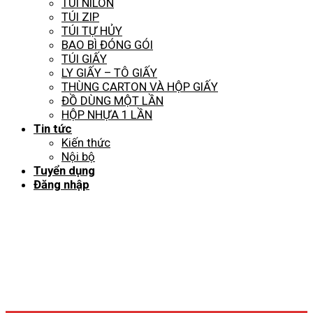
TÚI NILON
TÚI ZIP
TÚI TỰ HỦY
BAO BÌ ĐÓNG GÓI
TÚI GIẤY
LY GIẤY – TÔ GIẤY
THÙNG CARTON VÀ HỘP GIẤY
ĐỒ DÙNG MỘT LẦN
HỘP NHỰA 1 LẦN
Tin tức
Kiến thức
Nội bộ
Tuyển dụng
Đăng nhập