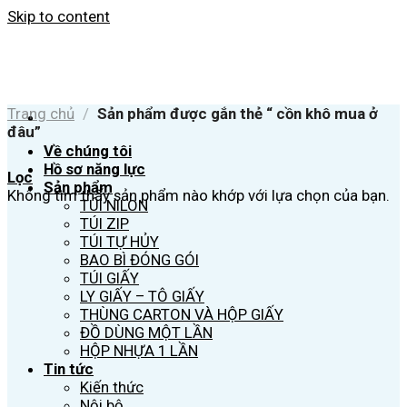
Skip to content
Trang chủ
/
Sản phẩm được gắn thẻ “ cồn khô mua ở
đâu”
Về chúng tôi
Hồ sơ năng lực
Lọc
Sản phẩm
Không tìm thấy sản phẩm nào khớp với lựa chọn của bạn.
TÚI NILON
TÚI ZIP
TÚI TỰ HỦY
BAO BÌ ĐÓNG GÓI
TÚI GIẤY
LY GIẤY – TÔ GIẤY
THÙNG CARTON VÀ HỘP GIẤY
ĐỒ DÙNG MỘT LẦN
HỘP NHỰA 1 LẦN
Tin tức
Kiến thức
Nội bộ