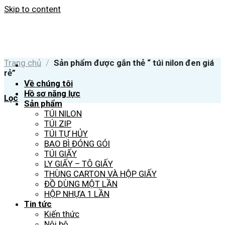
Skip to content
Trang chủ
/
Sản phẩm được gắn thẻ “ túi nilon đen giá
rẻ”
Về chúng tôi
Hồ sơ năng lực
Lọc
Sản phẩm
TÚI NILON
TÚI ZIP
TÚI TỰ HỦY
BAO BÌ ĐÓNG GÓI
TÚI GIẤY
LY GIẤY – TÔ GIẤY
THÙNG CARTON VÀ HỘP GIẤY
ĐỒ DÙNG MỘT LẦN
HỘP NHỰA 1 LẦN
Tin tức
Kiến thức
Nội bộ