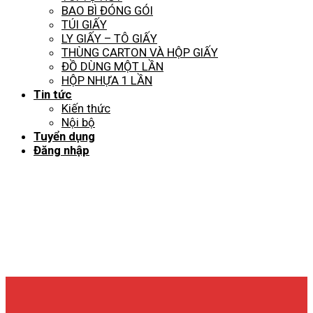
BAO BÌ ĐÓNG GÓI
TÚI GIẤY
LY GIẤY – TÔ GIẤY
THÙNG CARTON VÀ HỘP GIẤY
ĐỒ DÙNG MỘT LẦN
HỘP NHỰA 1 LẦN
Tin tức
Kiến thức
Nội bộ
Tuyển dụng
Đăng nhập