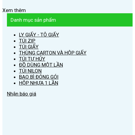
Xem thêm
Danh mục sản phẩm
LY GIẤY - TÔ GIẤY
TÚI ZIP
TÚI GIẤY
THÙNG CARTON VÀ HỘP GIẤY
TÚI TỰ HỦY
ĐỒ DÙNG MỘT LẦN
TÚI NILON
BAO BÌ ĐÓNG GÓI
HỘP NHỰA 1 LẦN
Nhận báo giá