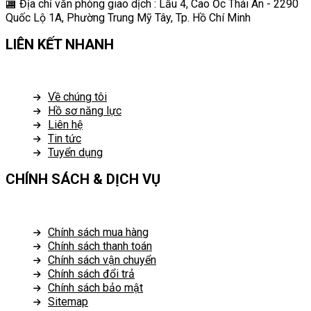
🏬 Địa chỉ v
ăn phòng giao dịch : Lầu 4, Cao Ốc Thái An - 2290
Quốc Lộ 1A, Phường Trung Mỹ Tây, Tp. Hồ Chí Minh
LIÊN KẾT NHANH
Về chúng tôi
Hồ sơ năng lực
Liên hệ
Tin tức
Tuyển dụng
CHÍNH SÁCH & DỊCH VỤ
Chính sách mua hàng
Chính sách thanh toán
Chính sách vận chuyển
Chính sách đổi trả
Chính sách bảo mật
Sitemap