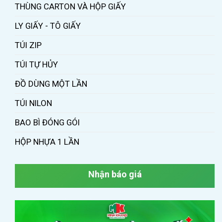
THÙNG CARTON VÀ HỘP GIẤY
LY GIẤY - TÔ GIẤY
TÚI ZIP
TÚI TỰ HỦY
ĐỒ DÙNG MỘT LẦN
TÚI NILON
BAO BÌ ĐÓNG GÓI
HỘP NHỰA 1 LẦN
Nhận báo giá