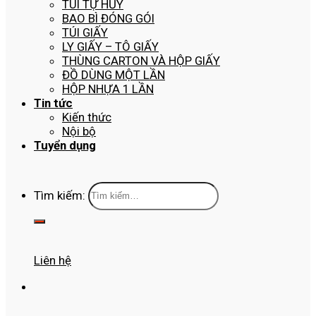
TÚI TỰ HỦY
BAO BÌ ĐÓNG GÓI
TÚI GIẤY
LY GIẤY – TÔ GIẤY
THÙNG CARTON VÀ HỘP GIẤY
ĐỒ DÙNG MỘT LẦN
HỘP NHỰA 1 LẦN
Tin tức
Kiến thức
Nội bộ
Tuyển dụng
Tìm kiếm:
Liên hệ