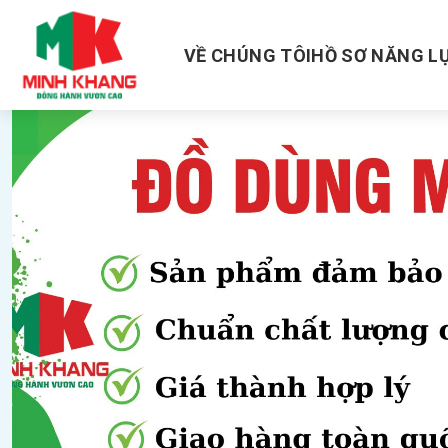
Skip
to
VỀ CHÚNG TÔI
HỒ SƠ NĂNG L
content