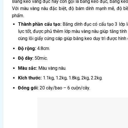
Băng keo vàng đục hay còn gọi là băng keo đục, băng keo
Với màu vàng nâu đặc biệt, độ bám dính mạnh mẽ, độ bề
phẩm.
Thành phần cấu tạo:
Băng dính đục có cấu tạo 3 lớp là
lực tốt, được phủ thêm lớp màu vàng nâu giúp tăng tín
cùng lõi giấy cứng cáp giúp băng keo duy trì được hình
Độ rộng:
4.8cm.
Độ dày:
50mic.
Màu sắc:
Màu vàng nâu.
Kích thước:
1.1kg, 1.2kg, 1.8kg, 2kg, 2.2kg.
Đóng gói:
20 cây/bao – 6 cuộn/cây.