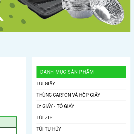
DANH MỤC SẢN PHẨM
TÚI GIẤY
THÙNG CARTON VÀ HỘP GIẤY
LY GIẤY - TÔ GIẤY
TÚI ZIP
TÚI TỰ HỦY