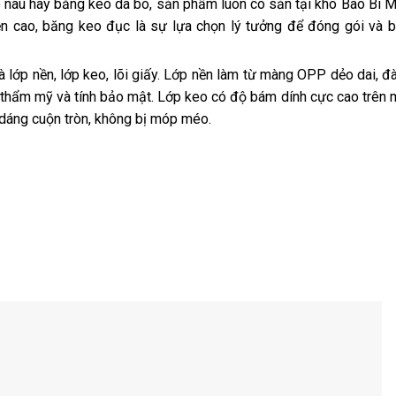
 nâu hay băng keo da bò, sản phẩm luôn có sẵn tại kho Bao Bì M
n cao, băng keo đục là sự lựa chọn lý tưởng để đóng gói và 
 lớp nền, lớp keo, lõi giấy. Lớp nền làm từ màng OPP dẻo dai, đà
h thẩm mỹ và tính bảo mật. Lớp keo có độ bám dính cực cao trên 
 dáng cuộn tròn, không bị móp méo.