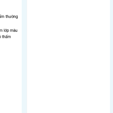
hẩm thường
êm lớp màu
hi thấm