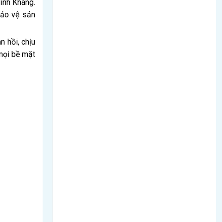
inh Khang.
bảo vệ sản
n hồi, chịu
mọi bề mặt