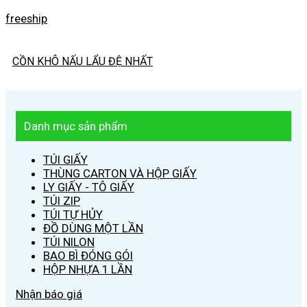
freeship
CỒN KHÔ NẤU LẨU ĐỆ NHẤT
Danh mục sản phẩm
TÚI GIẤY
THÙNG CARTON VÀ HỘP GIẤY
LY GIẤY - TÔ GIẤY
TÚI ZIP
TÚI TỰ HỦY
ĐỒ DÙNG MỘT LẦN
TÚI NILON
BAO BÌ ĐÓNG GÓI
HỘP NHỰA 1 LẦN
Nhận báo giá