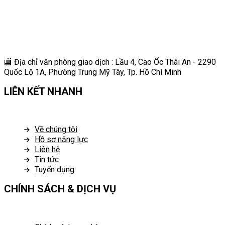
🏬 Địa chỉ v
ăn phòng giao dịch : Lầu 4, Cao Ốc Thái An - 2290
Quốc Lộ 1A, Phường Trung Mỹ Tây, Tp. Hồ Chí Minh
LIÊN KẾT NHANH
Về chúng tôi
Hồ sơ năng lực
Liên hệ
Tin tức
Tuyển dụng
CHÍNH SÁCH & DỊCH VỤ