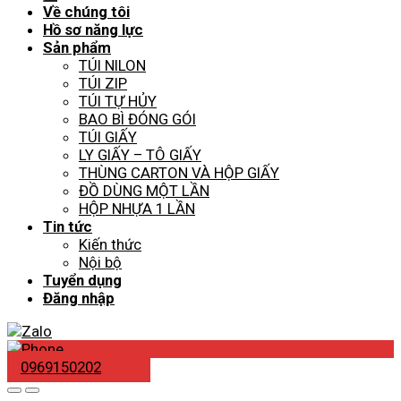
Về chúng tôi
Hồ sơ năng lực
Sản phẩm
TÚI NILON
TÚI ZIP
TÚI TỰ HỦY
BAO BÌ ĐÓNG GÓI
TÚI GIẤY
LY GIẤY – TÔ GIẤY
THÙNG CARTON VÀ HỘP GIẤY
ĐỒ DÙNG MỘT LẦN
HỘP NHỰA 1 LẦN
Tin tức
Kiến thức
Nội bộ
Tuyển dụng
Đăng nhập
0969150202