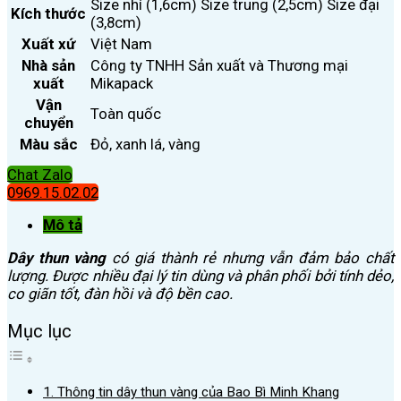
Size nhí (1,6cm) Size trung (2,5cm) Size đại
Kích thước
(3,8cm)
Xuất xứ
Việt Nam
Nhà sản
Công ty TNHH Sản xuất và Thương mại
xuất
Mikapack
Vận
Toàn quốc
chuyển
Màu sắc
Đỏ, xanh lá, vàng
Chat Zalo
0969.15.02.02
Mô tả
Dây thun vàng
có giá thành rẻ nhưng vẫn đảm bảo chất
lượng. Được nhiều đại lý tin dùng và phân phối bởi tính dẻo,
co giãn tốt, đàn hồi và độ bền cao.
Mục lục
1. Thông tin dây thun vàng của Bao Bì Minh Khang