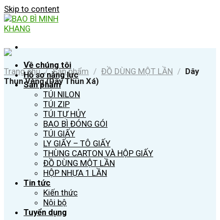
Skip to content
Về chúng tôi
Trang chủ
/
Sản phẩm
/
ĐỒ DÙNG MỘT LẦN
/
Dây
Hồ sơ năng lực
Thun Vàng (Dây Thun Xá)
Sản phẩm
TÚI NILON
TÚI ZIP
TÚI TỰ HỦY
BAO BÌ ĐÓNG GÓI
TÚI GIẤY
LY GIẤY – TÔ GIẤY
THÙNG CARTON VÀ HỘP GIẤY
ĐỒ DÙNG MỘT LẦN
HỘP NHỰA 1 LẦN
Tin tức
Kiến thức
Nội bộ
Tuyển dụng