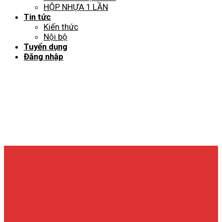
HỘP NHỰA 1 LẦN
Tin tức
Kiến thức
Nội bộ
Tuyển dụng
Đăng nhập