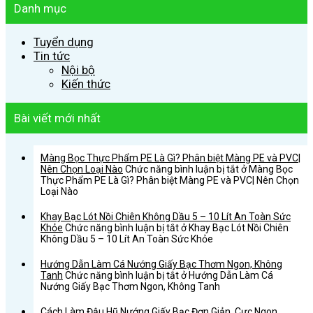
Danh mục
Tuyển dụng
Tin tức
Nội bộ
Kiến thức
Bài viết mới nhất
Màng Bọc Thực Phẩm PE Là Gì? Phân biệt Màng PE và PVC|
Nên Chọn Loại Nào
Chức năng bình luận bị tắt
ở Màng Bọc
Thực Phẩm PE Là Gì? Phân biệt Màng PE và PVC| Nên Chọn
Loại Nào
Khay Bạc Lót Nồi Chiên Không Dầu 5 – 10 Lít An Toàn Sức
Khỏe
Chức năng bình luận bị tắt
ở Khay Bạc Lót Nồi Chiên
Không Dầu 5 – 10 Lít An Toàn Sức Khỏe
Hướng Dẫn Làm Cá Nướng Giấy Bạc Thơm Ngon, Không
Tanh
Chức năng bình luận bị tắt
ở Hướng Dẫn Làm Cá
Nướng Giấy Bạc Thơm Ngon, Không Tanh
Cách Làm Đậu Hũ Nướng Giấy Bạc Đơn Giản, Cực Ngon