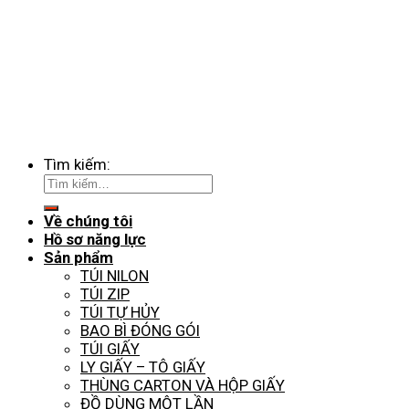
Tìm kiếm:
Về chúng tôi
Hồ sơ năng lực
Sản phẩm
TÚI NILON
TÚI ZIP
TÚI TỰ HỦY
BAO BÌ ĐÓNG GÓI
TÚI GIẤY
LY GIẤY – TÔ GIẤY
THÙNG CARTON VÀ HỘP GIẤY
ĐỒ DÙNG MỘT LẦN