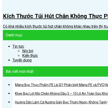
Kích Thước Túi Hút Chân Không Thực 
Có khá nhiều kích thước túi hút chân không khác nhau trên thị trư
Danh mục
Tin tức
Nội bộ
Kiến thức
Tuyển dụng
Bài viết mới nhất
Màng Bọc Thực Phẩm PE Là Gì? Phân biệt Màng PE và PVC| N
Khay Bạc Lót Nồi Chiên Không Dầu 5 – 10 Lít An Toàn Sức Kh
Hướng Dẫn Làm Cá Nướng Giấy Bạc Thơm Ngon, Không Tanh