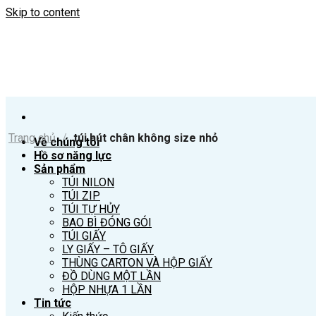
Skip to content
Trang chủ
/
túi hút chân không size nhỏ
Về chúng tôi
Hồ sơ năng lực
Sản phẩm
TÚI NILON
TÚI ZIP
TÚI TỰ HỦY
BAO BÌ ĐÓNG GÓI
TÚI GIẤY
LY GIẤY – TÔ GIẤY
THÙNG CARTON VÀ HỘP GIẤY
ĐỒ DÙNG MỘT LẦN
HỘP NHỰA 1 LẦN
Tin tức