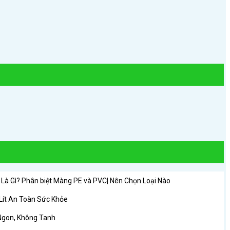
à Gì? Phân biệt Màng PE và PVC| Nên Chọn Loại Nào
 Lít An Toàn Sức Khỏe
Ngon, Không Tanh