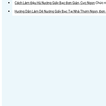
Cách Làm Đậu Hũ Nướng Giấy Bạc Đơn Giản, Cực Ngon
Chức nă
Hướng Dẫn Làm Dê Nướng Giấy Bạc Tại Nhà Thơm Ngon, Đơn 