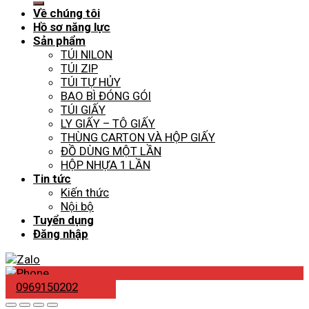
Về chúng tôi
Hồ sơ năng lực
Sản phẩm
TÚI NILON
TÚI ZIP
TÚI TỰ HỦY
BAO BÌ ĐÓNG GÓI
TÚI GIẤY
LY GIẤY – TÔ GIẤY
THÙNG CARTON VÀ HỘP GIẤY
ĐỒ DÙNG MỘT LẦN
HỘP NHỰA 1 LẦN
Tin tức
Kiến thức
Nội bộ
Tuyển dụng
Đăng nhập
0969150202