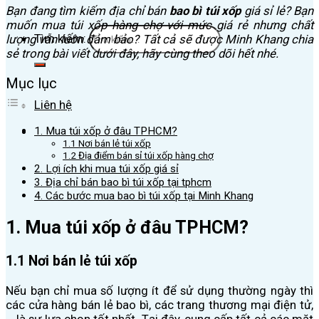
Bạn đang tìm kiếm địa chỉ bán
bao bì túi xốp
giá sỉ lẻ? Bạn
muốn mua túi xốp hàng chợ với mức giá rẻ nhưng chất
Tìm kiếm:
lượng vẫn luôn đảm bảo? Tất cả sẽ được Minh Khang chia
sẻ trong bài viết dưới đây, hãy cùng theo dõi hết nhé.
Mục lục
Liên hệ
1. Mua túi xốp ở đâu TPHCM?
1.1 Nơi bán lẻ túi xốp
1.2 Địa điểm bán sỉ túi xốp hàng chợ
2. Lợi ích khi mua túi xốp giá sỉ
3. Địa chỉ bán bao bì túi xốp tại tphcm
4. Các bước mua bao bì túi xốp tại Minh Khang
1. Mua túi xốp ở đâu TPHCM?
1.1 Nơi bán lẻ túi xốp
Nếu bạn chỉ mua số lượng ít để sử dụng thường ngày thì
các cửa hàng bán lẻ bao bì, các trang thương mại điện tử,
… là sự lựa chọn tốt nhất. Tại đây, cung cấp tất cả các mặt