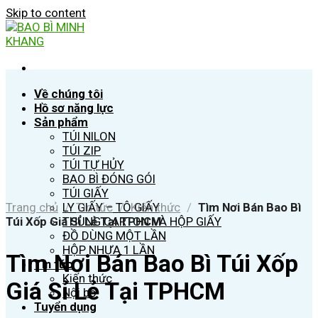
Skip to content
Về chúng tôi
Hồ sơ năng lực
Sản phẩm
TÚI NILON
TÚI ZIP
TÚI TỰ HỦY
BAO BÌ ĐÓNG GÓI
TÚI GIẤY
LY GIẤY – TÔ GIẤY
Trang chủ
/
Tin tức
/
Kiến thức
/
Tìm Nơi Bán Bao Bì
THÙNG CARTON VÀ HỘP GIẤY
Túi Xốp Giá Sỉ Lẻ Tại TPHCM
ĐỒ DÙNG MỘT LẦN
HỘP NHỰA 1 LẦN
Tìm Nơi Bán Bao Bì Túi Xốp
Tin tức
Kiến thức
Giá Sỉ Lẻ Tại TPHCM
Nội bộ
Tuyển dụng