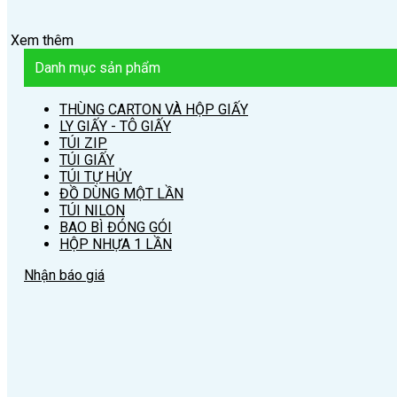
Xem thêm
Danh mục sản phẩm
THÙNG CARTON VÀ HỘP GIẤY
LY GIẤY - TÔ GIẤY
TÚI ZIP
TÚI GIẤY
TÚI TỰ HỦY
ĐỒ DÙNG MỘT LẦN
TÚI NILON
BAO BÌ ĐÓNG GÓI
HỘP NHỰA 1 LẦN
Nhận báo giá