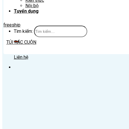
Kiến thức
Nội bộ
Tuyển dụng
freeship
Tìm kiếm:
TÚI RÁC CUỘN
Liên hệ