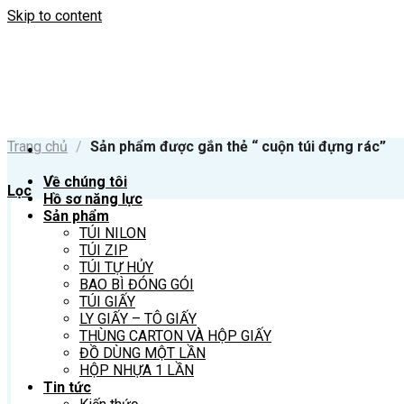
Skip to content
Trang chủ
/
Sản phẩm được gắn thẻ “ cuộn túi đựng rác”
Về chúng tôi
Lọc
Hồ sơ năng lực
Sản phẩm
TÚI NILON
TÚI ZIP
TÚI TỰ HỦY
BAO BÌ ĐÓNG GÓI
TÚI GIẤY
LY GIẤY – TÔ GIẤY
THÙNG CARTON VÀ HỘP GIẤY
ĐỒ DÙNG MỘT LẦN
HỘP NHỰA 1 LẦN
Tin tức