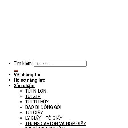
Tìm kiếm:
Về chúng tôi
Hồ sơ năng lực
Sản phẩm
TÚI NILON
TÚI ZIP
TÚI TỰ HỦY
BAO BÌ ĐÓNG GÓI
TÚI GIẤY
LY GIẤY – TÔ GIẤY
THÙNG CARTON VÀ HỘP GIẤY