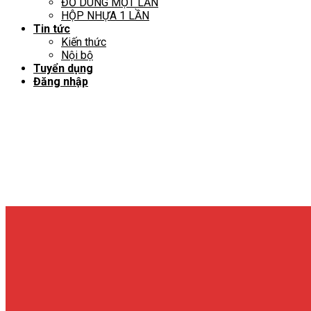
ĐỒ DÙNG MỘT LẦN
HỘP NHỰA 1 LẦN
Tin tức
Kiến thức
Nội bộ
Tuyển dụng
Đăng nhập