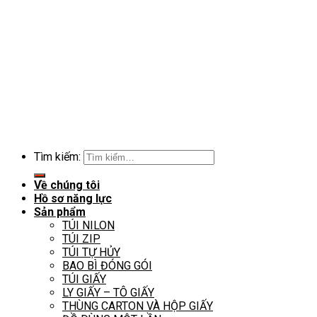
Tìm kiếm:
Về chúng tôi
Hồ sơ năng lực
Sản phẩm
TÚI NILON
TÚI ZIP
TÚI TỰ HỦY
BAO BÌ ĐÓNG GÓI
TÚI GIẤY
LY GIẤY – TÔ GIẤY
THÙNG CARTON VÀ HỘP GIẤY