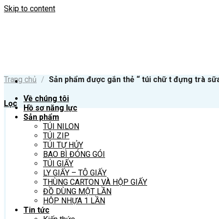
Skip to content
Trang chủ
/
Sản phẩm được gắn thẻ “ túi chữ t đựng trà sữ
Về chúng tôi
Lọc
Hồ sơ năng lực
Sản phẩm
TÚI NILON
TÚI ZIP
TÚI TỰ HỦY
BAO BÌ ĐÓNG GÓI
TÚI GIẤY
LY GIẤY – TÔ GIẤY
THÙNG CARTON VÀ HỘP GIẤY
ĐỒ DÙNG MỘT LẦN
HỘP NHỰA 1 LẦN
Tin tức