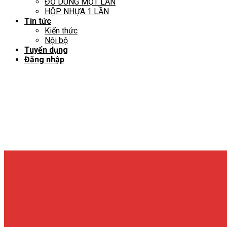
ĐỒ DÙNG MỘT LẦN
HỘP NHỰA 1 LẦN
Tin tức
Kiến thức
Nội bộ
Tuyển dụng
Đăng nhập