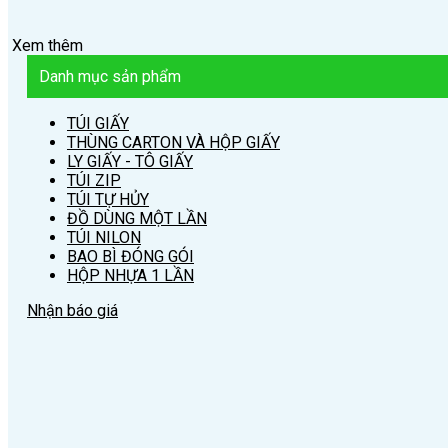
Xem thêm
Danh mục sản phẩm
TÚI GIẤY
THÙNG CARTON VÀ HỘP GIẤY
LY GIẤY - TÔ GIẤY
TÚI ZIP
TÚI TỰ HỦY
ĐỒ DÙNG MỘT LẦN
TÚI NILON
BAO BÌ ĐÓNG GÓI
HỘP NHỰA 1 LẦN
Nhận báo giá