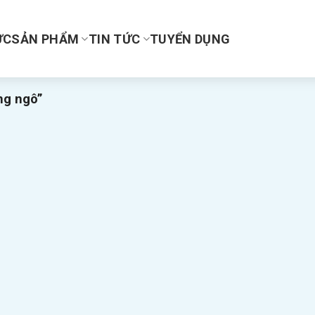
ỰC
SẢN PHẨM
TIN TỨC
TUYỂN DỤNG
ng ngô”