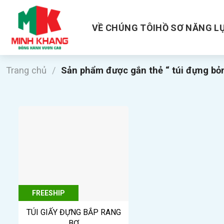
Skip
to
VỀ CHÚNG TÔI
HỒ SƠ NĂNG L
content
Trang chủ
/
Sản phẩm được gắn thẻ “ túi đựng bỏ
FREESHIP
TÚI GIẤY ĐỰNG BẮP RANG
BƠ