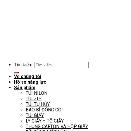
Tìm kiếm:
Về chúng tôi
Hồ sơ năng lực
Sản phẩm
TÚI NILON
TÚI ZIP
TÚI TỰ HỦY
BAO BÌ ĐÓNG GÓI
TÚI GIẤY
LY GIẤY – TÔ GIẤY
THÙNG CARTON VÀ HỘP GIẤY