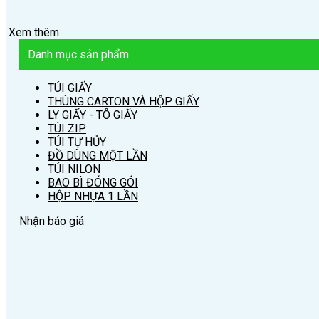
Xem thêm
Danh mục sản phẩm
TÚI GIẤY
THÙNG CARTON VÀ HỘP GIẤY
LY GIẤY - TÔ GIẤY
TÚI ZIP
TÚI TỰ HỦY
ĐỒ DÙNG MỘT LẦN
TÚI NILON
BAO BÌ ĐÓNG GÓI
HỘP NHỰA 1 LẦN
Nhận báo giá