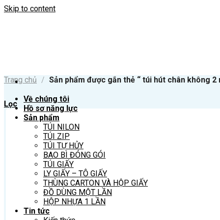
Skip to content
Trang chủ
/
Sản phẩm được gắn thẻ “ túi hút chân không 2 
Về chúng tôi
Lọc
Hồ sơ năng lực
Sản phẩm
TÚI NILON
TÚI ZIP
TÚI TỰ HỦY
BAO BÌ ĐÓNG GÓI
TÚI GIẤY
LY GIẤY – TÔ GIẤY
THÙNG CARTON VÀ HỘP GIẤY
ĐỒ DÙNG MỘT LẦN
HỘP NHỰA 1 LẦN
Tin tức