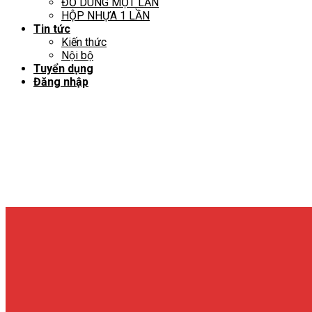
ĐỒ DÙNG MỘT LẦN
HỘP NHỰA 1 LẦN
Tin tức
Kiến thức
Nội bộ
Tuyển dụng
Đăng nhập