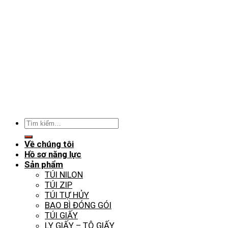
Tìm
kiếm:
Về chúng tôi
Hồ sơ năng lực
Sản phẩm
TÚI NILON
TÚI ZIP
TÚI TỰ HỦY
BAO BÌ ĐÓNG GÓI
TÚI GIẤY
LY GIẤY – TÔ GIẤY