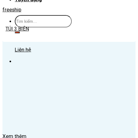
freeship
Tìm
kiếm:
TÚI 3 BIÊN
Liên hệ
Xem thêm