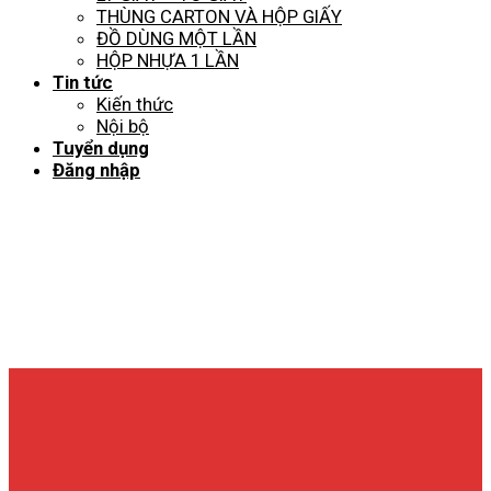
THÙNG CARTON VÀ HỘP GIẤY
ĐỒ DÙNG MỘT LẦN
HỘP NHỰA 1 LẦN
Tin tức
Kiến thức
Nội bộ
Tuyển dụng
Đăng nhập