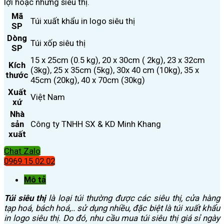
lợi hoặc những siêu thị.
Mã
Túi xuất khẩu in logo siêu thị
SP
Dòng
Túi xốp siêu thị
SP
15 x 25cm (0.5 kg), 20 x 30cm ( 2kg), 23 x 32cm
Kích
(3kg), 25 x 35cm (5kg), 30x 40 cm (10kg), 35 x
thước
45cm (20kg), 40 x 70cm (30kg)
Xuất
Việt Nam
xứ
Nhà
sản
Công ty TNHH SX & KD Minh Khang
xuất
Chat Zalo
0969.15.02.02
Mô tả
Túi siêu thị
là loại túi thường được các siêu thị, cửa hàng
tạp hoá, bách hoá,.. sử dụng nhiều, đặc biệt là túi xuất khẩu
in logo siêu thị. Do đó, nhu cầu mua túi siêu thị giá sỉ ngày