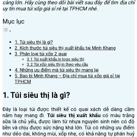
càng lớn. Hãy cùng theo dõi bài viết sau đây để tìm địa chỉ
uy tín mua túi xốp giá sỉ rẻ tại TPHCM nhé.
Mục lục
1. Túi siêu thị là gì?
2. Kích thước túi siêu thị xuất khẩu tại Minh Khang
3. Phân loại túi xốp 2 quai
3.1 Túi xuất khẩu in logo siêu thị
3.2 Túi xốp siêu thị in theo yêu cầu
4. Những ưu điểm mà túi siêu thị mang lại
5. Bao bì Minh Khang – Địa chỉ mua túi xốp giá sỉ tại
TPHCM
1. Túi siêu thị là gì?
Đây là loại túi được thiết kế có quai xách dễ dàng cầm
nắm hay mang đi.
Túi siêu thị xuất khẩu
có màu trắng
sữa là chủ yếu, được làm từ nhựa nguyên sinh nên có độ
bền và chịu được sức nặng khá lớn. Túi có những ưu điểm
như dẻo dai, không mùi, xốp nhẹ, có khả năng tự phân huỷ