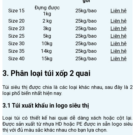
gói
Đựng được
Size 15
25kg/bao
Liên hệ
1kg
Size 20
2 kg
25kg/bao
Liên hệ
Size 23
3kg
25kg/bao
Liên hệ
Size 25
5kg
25kg/bao
Liên hệ
Size 30
10kg
25kg/bao
Liên hệ
Size 35
14kg
25kg/bao
Liên hệ
Size 40
15kg
25kg/bao
Liên hệ
3. Phân loại túi xốp 2 quai
Túi siêu thị được chia là các loại khác nhau, sau đây là 2
loại phổ biến nhất hiện nay.
3.1 Túi xuất khẩu in logo siêu thị
Loại túi có thiết kế hai quai dễ dàng xách hoặc cột lại.
Được sản xuất từ nhựa HD hoặc PE được in sẵn logo siêu
thị với đủ màu sắc khác nhau cho bạn lựa chọn.