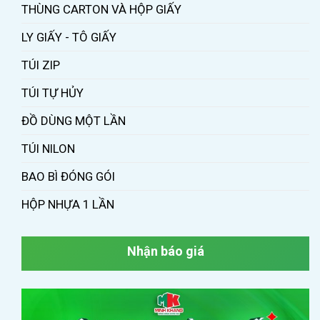
THÙNG CARTON VÀ HỘP GIẤY
LY GIẤY - TÔ GIẤY
TÚI ZIP
TÚI TỰ HỦY
ĐỒ DÙNG MỘT LẦN
TÚI NILON
BAO BÌ ĐÓNG GÓI
HỘP NHỰA 1 LẦN
Nhận báo giá