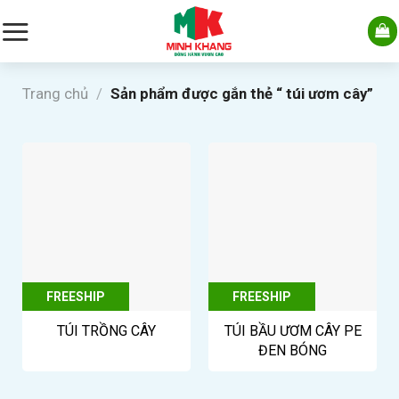
Skip
to
content
Trang chủ
/
Sản phẩm được gắn thẻ “ túi ươm cây”
FREESHIP
FREESHIP
TÚI TRỒNG CÂY
TÚI BẦU ƯƠM CÂY PE
ĐEN BÓNG