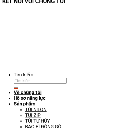
KẾT NỐI VỚI CHÚNG TÔI
Tìm kiếm:
Về chúng tôi
Hồ sơ năng lực
Sản phẩm
TÚI NILON
TÚI ZIP
TÚI TỰ HỦY
BAO BÌ ĐÓNG GÓI