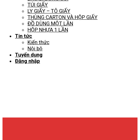
TÚI GIẤY
LY GIẤY – TÔ GIẤY
THÙNG CARTON VÀ HỘP GIẤY
ĐỒ DÙNG MỘT LẦN
HỘP NHỰA 1 LẦN
Tin tức
Kiến thức
Nội bộ
Tuyển dụng
Đăng nhập