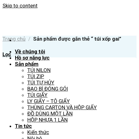
Skip to content
Trang chủ
/
Sản phẩm được gắn thẻ “ túi xốp gai”
Về chúng tôi
Lọc
Hồ sơ năng lực
Sản phẩm
TÚI NILON
TÚI ZIP
TÚI TỰ HỦY
BAO BÌ ĐÓNG GÓI
TÚI GIẤY
LY GIẤY – TÔ GIẤY
THÙNG CARTON VÀ HỘP GIẤY
ĐỒ DÙNG MỘT LẦN
HỘP NHỰA 1 LẦN
Tin tức
Kiến thức
Nội bộ