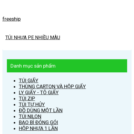
freeship
TÚI NHỰA PE NHIỀU MÀU
Danh mục sản phẩm
TÚI GIẤY
THÙNG CARTON VÀ HỘP GIẤY
LY GIẤY - TÔ GIẤY
TÚI ZIP
TÚI TỰ HỦY
ĐỒ DÙNG MỘT LẦN
TÚI NILON
BAO BÌ ĐÓNG GÓI
HỘP NHỰA 1 LẦN