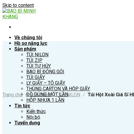
Skip to content
Về chúng tôi
Hồ sơ năng lực
Sản phẩm
TÚI NILON
TÚI ZIP
TÚI TỰ HỦY
BAO BÌ ĐÓNG GÓI
TÚI GIẤY
LY GIẤY – TÔ GIẤY
THÙNG CARTON VÀ HỘP GIẤY
ĐỒ DÙNG MỘT LẦN
Trang chủ
/
Sản phẩm
/
TÚI NILON
/
Túi Hột Xoài Giá Sỉ 
HỘP NHỰA 1 LẦN
Tin tức
Kiến thức
Nội bộ
Tuyển dụng