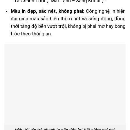
“Trà Chanh Tươi”, “Mát Lạnh – Sảng Khoái”,…
Màu in đẹp, sắc nét, không phai:
Công nghệ in hiện
đại giúp màu sắc hiển thị rõ nét và sống động, đồng
thời tăng độ bền vượt trội, không bị phai mờ hay bong
tróc theo thời gian.
Mẫu túi zip trà chanh in sẵn tiện lợi tiết kiệm chi phí.