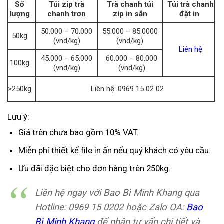
Số
Túi zip trà
Trà chanh túi
Túi trà chanh
lượng
chanh trơn
zip in sẵn
đặt in
50.000 – 70.000
55.000 – 85.0000
50kg
(vnd/kg)
(vnd/kg)
Liên hệ
45.000 – 65.000
60.000 – 80.000
100kg
(vnd/kg)
(vnd/kg)
>250kg
Liên hệ: 0969 15 02 02
Lưu ý:
Giá trên chưa bao gồm 10% VAT.
Miễn phí thiết kế file in ấn nếu quý khách có yêu cầu.
Ưu đãi đặc biệt cho đơn hàng trên 250kg.
Liên hệ ngay với Bao Bì Minh Khang qua
Hotline: 0969 15 0202 hoặc Zalo OA:
Bao
Bì Minh Khang
để nhận tư vấn chi tiết và