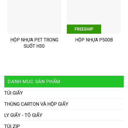
FREESHIP
HỘP NHỰA PET TRONG
HỘP NHỰA P500B
SUỐT H30
DANH MỤC SẢN PHẨM
TÚI GIẤY
THÙNG CARTON VÀ HỘP GIẤY
LY GIẤY - TÔ GIẤY
TÚI ZIP