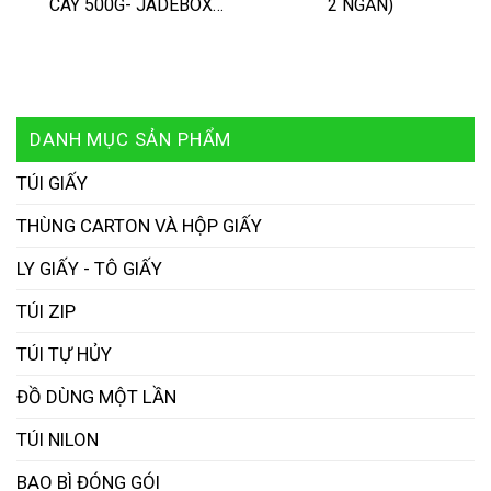
CÂY 500G- JADEBOX
2 NGĂN)
P500C
DANH MỤC SẢN PHẨM
TÚI GIẤY
THÙNG CARTON VÀ HỘP GIẤY
LY GIẤY - TÔ GIẤY
TÚI ZIP
TÚI TỰ HỦY
ĐỒ DÙNG MỘT LẦN
TÚI NILON
BAO BÌ ĐÓNG GÓI