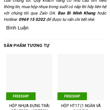
của chúng tôi.
Quý khách hàng có nhu cầu tìm hiểu
thông tin, mua hộp nhựa trong suốt có nắp thì hãy liên hệ
với chúng tôi qua Zalo OA:
Bao Bì Minh Khang
hoặc
Hotline:
0969 15 0202
để được tư vấn chi tiết nhé.
Bình Luận
SẢN PHẨM TƯƠNG TỰ
FREESHIP
FREESHIP
HỘP NHỰA ĐỰNG TRÁI
HỘP HT17 (1 NGĂN VÀ