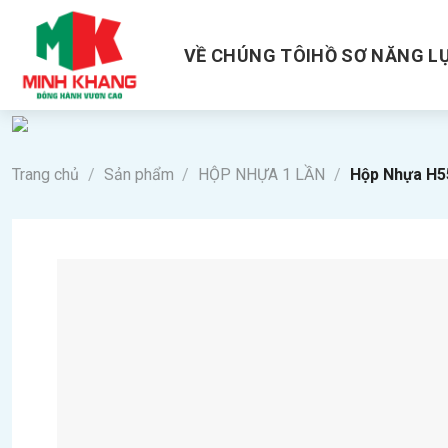
Skip
to
VỀ CHÚNG TÔI
HỒ SƠ NĂNG L
content
Trang chủ
/
Sản phẩm
/
HỘP NHỰA 1 LẦN
/
Hộp Nhựa H5