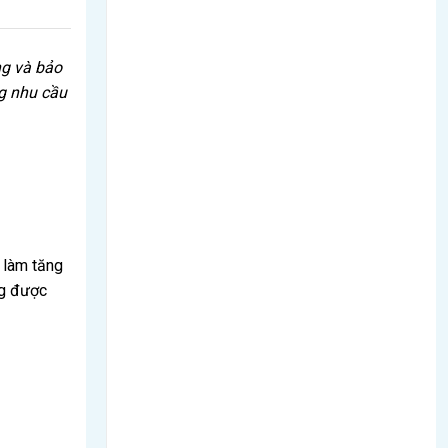
ng và bảo
g nhu cầu
 làm tăng
ng được