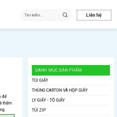
Tìm
Liên hệ
kiếm:
DANH MỤC SẢN PHẨM
TÚI GIẤY
THÙNG CARTON VÀ HỘP GIẤY
p để
LY GIẤY - TÔ GIẤY
và thẩm
ng.
TÚI ZIP