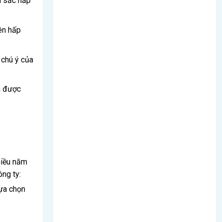
u sắc hấp
ên hấp
 chú ý của
n được
hiều năm
ông ty:
ựa chọn