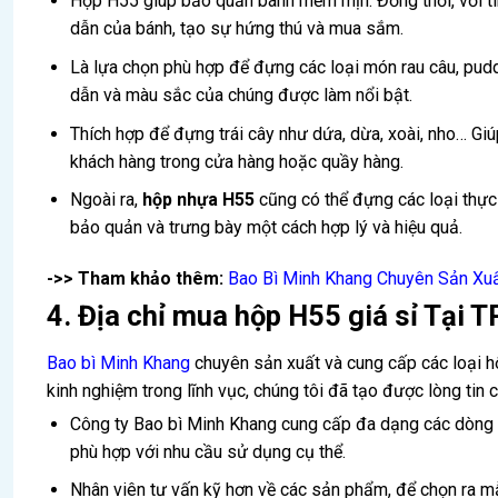
Hộp H55 giúp bảo quản bánh mềm mịn. Đồng thời, với tí
dẫn của bánh, tạo sự hứng thú và mua sắm.
Là lựa chọn phù hợp để đựng các loại món rau câu, puddi
dẫn và màu sắc của chúng được làm nổi bật.
Thích hợp để đựng trái cây như dứa, dừa, xoài, nho… Giú
khách hàng trong cửa hàng hoặc quầy hàng.
Ngoài ra,
hộp nhựa H55
cũng có thể đựng các loại thự
bảo quản và trưng bày một cách hợp lý và hiệu quả.
->> Tham khảo thêm:
Bao Bì Minh Khang Chuyên Sản Xu
4. Địa chỉ mua hộp H55 giá sỉ Tại
Bao bì Minh Khang
chuyên sản xuất và cung cấp các loại h
kinh nghiệm trong lĩnh vục, chúng tôi đã tạo được lòng tin
Công ty Bao bì Minh Khang cung cấp đa dạng các dòng
phù hợp với nhu cầu sử dụng cụ thể.
Nhân viên tư vấn kỹ hơn về các sản phẩm, để chọn ra m