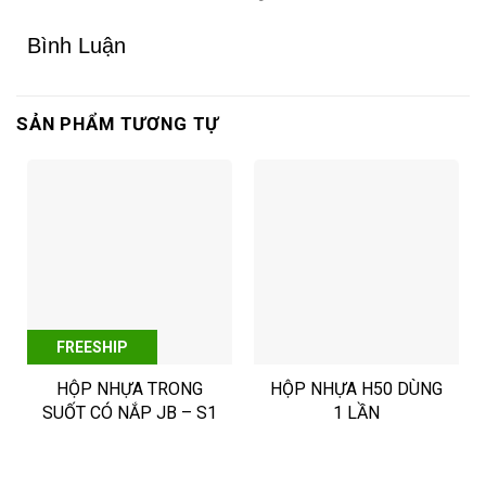
Bình Luận
SẢN PHẨM TƯƠNG TỰ
FREESHIP
HỘP NHỰA TRONG
HỘP NHỰA H50 DÙNG
SUỐT CÓ NẮP JB – S1
1 LẦN