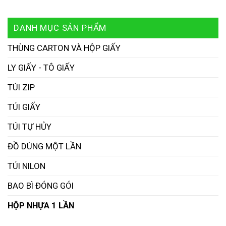
DANH MỤC SẢN PHẨM
THÙNG CARTON VÀ HỘP GIẤY
LY GIẤY - TÔ GIẤY
TÚI ZIP
TÚI GIẤY
TÚI TỰ HỦY
ĐỒ DÙNG MỘT LẦN
TÚI NILON
BAO BÌ ĐÓNG GÓI
HỘP NHỰA 1 LẦN