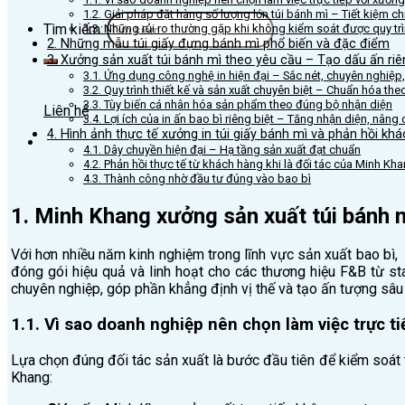
1.2. Giải pháp đặt hàng số lượng lớn túi bánh mì – Tiết kiệm ch
Tìm kiếm:
1.3. Những rủi ro thường gặp khi không kiểm soát được quy trì
2. Những mẫu túi giấy đựng bánh mì phổ biến và đặc điểm
3. Xưởng sản xuất túi bánh mì theo yêu cầu – Tạo dấu ấn riê
3.1. Ứng dụng công nghệ in hiện đại – Sắc nét, chuyên nghiệp,
3.2. Quy trình thiết kế và sản xuất chuyên biệt – Chuẩn hóa th
3.3. Tùy biến cá nhân hóa sản phẩm theo đúng bộ nhận diện
Liên hệ
3.4. Lợi ích của in ấn bao bì riêng biệt – Tăng nhận diện, nâng c
4. Hình ảnh thực tế xưởng in túi giấy bánh mì và phản hồi kh
4.1. Dây chuyền hiện đại – Hạ tầng sản xuất đạt chuẩn
4.2. Phản hồi thực tế từ khách hàng khi là đối tác của Minh Kh
4.3. Thành công nhờ đầu tư đúng vào bao bì
1. Minh Khang xưởng sản xuất túi bánh m
Với hơn nhiều năm kinh nghiệm trong lĩnh vực sản xuất bao bì,
đóng gói hiệu quả và linh hoạt cho các thương hiệu F&B từ s
chuyên nghiệp, góp phần khẳng định vị thế và tạo ấn tượng sâu
1.1. Vì sao doanh nghiệp nên chọn làm việc trực tiế
Lựa chọn đúng đối tác sản xuất là bước đầu tiên để kiểm soát t
Khang: