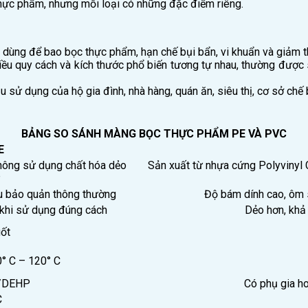
ực phẩm, nhưng mỗi loại có những đặc điểm riêng.
ng để bao bọc thực phẩm, hạn chế bụi bẩn, vi khuẩn và giảm th
iều quy cách và kích thước phổ biến tương tự nhau, thường được 
sử dụng của hộ gia đình, nhà hàng, quán ăn, siêu thị, cơ sở chế 
BẢNG SO SÁNH MÀNG BỌC THỰC PHẨM PE VÀ PVC
E
không sử dụng chất hóa dẻo
Sản xuất từ nhựa cứng Polyvinyl 
P
ầu bảo quản thông thường
Độ bám dính cao, ôm 
h khi sử dụng đúng cách
Dẻo hơn, khả
uốt
0° C – 120° C
A/DEHP
Có phụ gia h
C