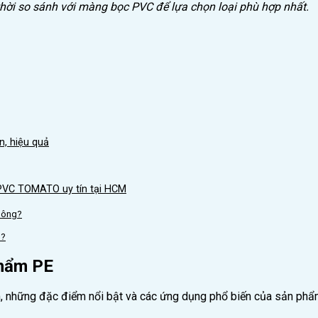
thời so sánh với màng bọc PVC để lựa chọn loại phù hợp nhất.
n, hiệu quả
 PVC TOMATO uy tín tại HCM
không?
n?
phẩm PE
, những đặc điểm nổi bật và các ứng dụng phổ biến của sản ph