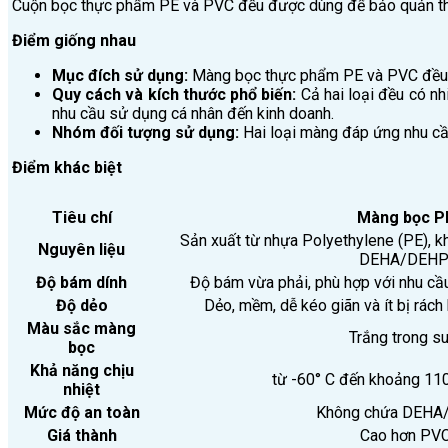
Cuộn bọc thực phẩm PE và PVC đều được dùng để bảo quản th
Điểm giống nhau
Mục đích sử dụng:
Màng bọc thực phẩm PE và PVC đều dù
Quy cách và kích thước phổ biến:
Cả hai loại đều có nh
nhu cầu sử dụng cá nhân đến kinh doanh.
Nhóm đối tượng sử dụng:
Hai loại màng đáp ứng nhu cầu 
Điểm khác biệt
Tiêu chí
Màng bọc P
Sản xuất từ nhựa Polyethylene (PE), 
Nguyên liệu
DEHA/DEH
Độ bám dính
Độ bám vừa phải, phù hợp với nhu c
Độ dẻo
Dẻo, mềm, dễ kéo giãn và ít bị rác
Màu sắc màng
Trắng trong s
bọc
Khả năng chịu
từ -60° C đến khoảng 11
nhiệt
Mức độ an toàn
Không chứa DEH
Giá thành
Cao hơn PV