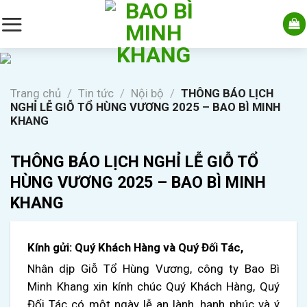
Skip
to
content
Trang chủ
/
Tin tức
/
Nội bộ
/
THÔNG BÁO LỊCH
NGHỈ LỄ GIỖ TỔ HÙNG VƯƠNG 2025 – BAO BÌ MINH
KHANG
THÔNG BÁO LỊCH NGHỈ LỄ GIỖ TỔ
HÙNG VƯƠNG 2025 – BAO BÌ MINH
KHANG
Kính gửi: Quý Khách Hàng và Quý Đối Tác,
Nhân dịp Giỗ Tổ Hùng Vương, công ty Bao Bì
Minh Khang xin kính chúc Quý Khách Hàng, Quý
Đối Tác có một ngày lễ an lành, hạnh phúc và ý