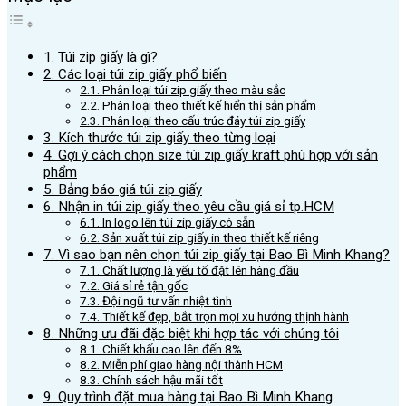
1. Túi zip giấy là gì?
2. Các loại túi zip giấy phổ biến
2.1. Phân loại túi zip giấy theo màu sắc
2.2. Phân loại theo thiết kế hiển thị sản phẩm
2.3. Phân loại theo cấu trúc đáy túi zip giấy
3. Kích thước túi zip giấy theo từng loại
4. Gợi ý cách chọn size túi zip giấy kraft phù hợp với sản
phẩm
5. Bảng báo giá túi zip giấy
6. Nhận in túi zip giấy theo yêu cầu giá sỉ tp.HCM
6.1. In logo lên túi zip giấy có sẵn
6.2. Sản xuất túi zip giấy in theo thiết kế riêng
7. Vì sao bạn nên chọn túi zip giấy tại Bao Bì Minh Khang?
7.1. Chất lượng là yếu tố đặt lên hàng đầu
7.2. Giá sỉ rẻ tận gốc
7.3. Đội ngũ tư vấn nhiệt tình
7.4. Thiết kế đẹp, bắt trọn mọi xu hướng thịnh hành
8. Những ưu đãi đặc biệt khi hợp tác với chúng tôi
8.1. Chiết khấu cao lên đến 8%
8.2. Miễn phí giao hàng nội thành HCM
8.3. Chính sách hậu mãi tốt
9. Quy trình đặt mua hàng tại Bao Bì Minh Khang