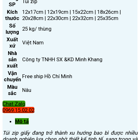
Túi zip
SP
Kích
12x17cm | 12x19cm | 15x22cm | 18x26cm |
thước
20x28cm | 22x30cm | 22x32cm | 25x35cm
Số
25 kg/ thùng
lượng
Xuất
Việt Nam
xứ
Nhà
sản
Công ty TNHH SX &KD Minh Khang
xuất
Vận
Free ship Hồ Chí Minh
chuyển
Màu
Nâu
sắc
Chat Zalo
0969.15.02.02
Mô tả
Túi zip giấy đang trở thành xu hướng bao bì được nhiều
doanh nghiệp lựa chọn nhờ thiết kế tinh tế, sang trọng và