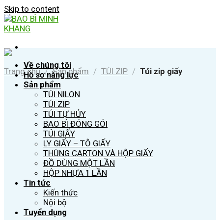
Skip to content
Về chúng tôi
Trang chủ
/
Sản phẩm
/
TÚI ZIP
/
Túi zip giấy
Hồ sơ năng lực
Sản phẩm
TÚI NILON
TÚI ZIP
TÚI TỰ HỦY
BAO BÌ ĐÓNG GÓI
TÚI GIẤY
LY GIẤY – TÔ GIẤY
THÙNG CARTON VÀ HỘP GIẤY
ĐỒ DÙNG MỘT LẦN
HỘP NHỰA 1 LẦN
Tin tức
Kiến thức
Nội bộ
Tuyển dụng