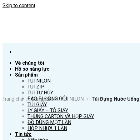
Skip to content
Về chúng tôi
Hồ sơ năng lực
Sản phẩm
TÚI NILON
TÚI ZIP
TÚI TỰ HỦY
BAO BÌ ĐÓNG GÓI
Trang chủ
/
Sản phẩm
/
TÚI NILON
/
Túi Đựng Nước Uống 1
TÚI GIẤY
LY GIẤY – TÔ GIẤY
THÙNG CARTON VÀ HỘP GIẤY
ĐỒ DÙNG MỘT LẦN
HỘP NHỰA 1 LẦN
Tin tức