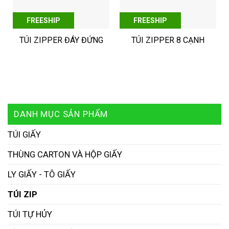
FREESHIP
FREESHIP
TÚI ZIPPER ĐÁY ĐỨNG
TÚI ZIPPER 8 CẠNH
DANH MỤC SẢN PHẨM
TÚI GIẤY
THÙNG CARTON VÀ HỘP GIẤY
LY GIẤY - TÔ GIẤY
TÚI ZIP
TÚI TỰ HỦY