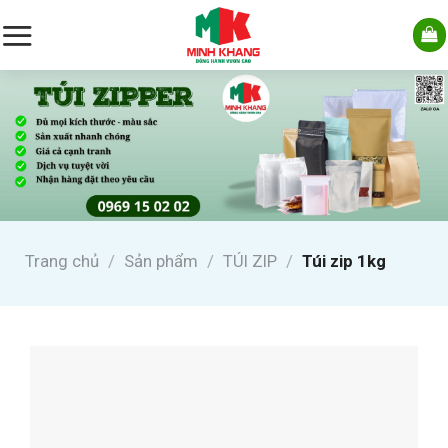
Skip
to
content
Trang chủ
/
Sản phẩm
/
TÚI ZIP
/
Túi zip 1kg